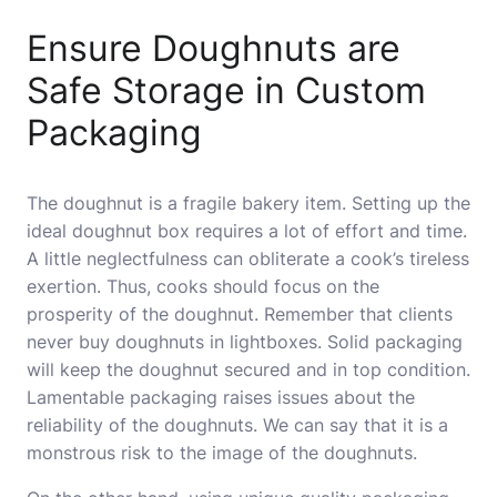
Ensure Doughnuts are
Safe Storage in Custom
Packaging
The doughnut is a fragile bakery item. Setting up the
ideal doughnut box requires a lot of effort and time.
A little neglectfulness can obliterate a cook’s tireless
exertion. Thus, cooks should focus on the
prosperity of the doughnut. Remember that clients
never buy doughnuts in lightboxes. Solid packaging
will keep the doughnut secured and in top condition.
Lamentable packaging raises issues about the
reliability of the doughnuts. We can say that it is a
monstrous risk to the image of the doughnuts.