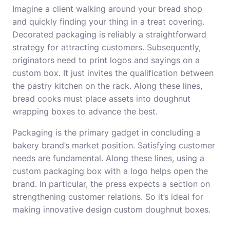
Imagine a client walking around your bread shop
and quickly finding your thing in a treat covering.
Decorated packaging is reliably a straightforward
strategy for attracting customers. Subsequently,
originators need to print logos and sayings on a
custom box. It just invites the qualification between
the pastry kitchen on the rack. Along these lines,
bread cooks must place assets into doughnut
wrapping boxes to advance the best.
Packaging is the primary gadget in concluding a
bakery brand’s market position. Satisfying customer
needs are fundamental. Along these lines, using a
custom packaging box with a logo helps open the
brand. In particular, the press expects a section on
strengthening customer relations. So it’s ideal for
making innovative design custom doughnut boxes
.