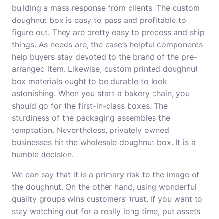
building a mass response from clients. The custom
doughnut box is easy to pass and profitable to
figure out. They are pretty easy to process and ship
things. As needs are, the case’s helpful components
help buyers stay devoted to the brand of the pre-
arranged item. Likewise, custom printed doughnut
box materials ought to be durable to look
astonishing. When you start a bakery chain, you
should go for the first-in-class boxes. The
sturdiness of the packaging assembles the
temptation. Nevertheless, privately owned
businesses hit the wholesale doughnut box. It is a
humble decision.
We can say that it is a primary risk to the image of
the doughnut. On the other hand, using wonderful
quality groups wins customers’ trust. If you want to
stay watching out for a really long time, put assets