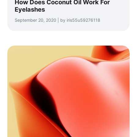
How Does Coconut Oil Work For
Eyelashes
September 20, 2020 | by iris55u59276118