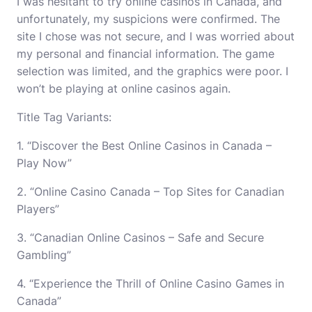
I was hesitant to try online casinos in Canada, and
unfortunately, my suspicions were confirmed. The
site I chose was not secure, and I was worried about
my personal and financial information. The game
selection was limited, and the graphics were poor. I
won’t be playing at online casinos again.
Title Tag Variants:
1. “Discover the Best Online Casinos in Canada –
Play Now”
2. “Online Casino Canada – Top Sites for Canadian
Players”
3. “Canadian Online Casinos – Safe and Secure
Gambling”
4. “Experience the Thrill of Online Casino Games in
Canada”