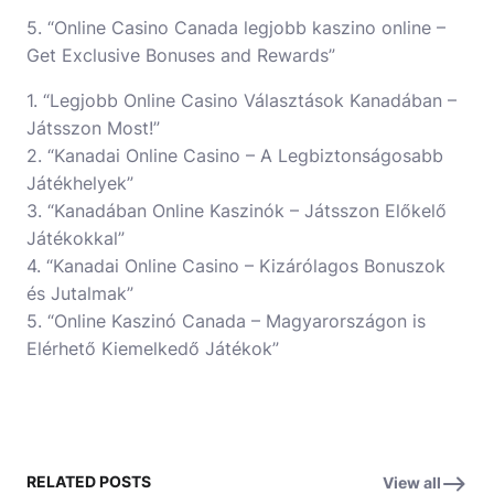
5. “Online Casino Canada
legjobb kaszino online
–
Get Exclusive Bonuses and Rewards”
1. “Legjobb Online Casino Választások Kanadában –
Játsszon Most!”
2. “Kanadai Online Casino – A Legbiztonságosabb
Játékhelyek”
3. “Kanadában Online Kaszinók – Játsszon Előkelő
Játékokkal”
4. “Kanadai Online Casino – Kizárólagos Bonuszok
és Jutalmak”
5. “Online Kaszinó Canada – Magyarországon is
Elérhető Kiemelkedő Játékok”
RELATED POSTS
View all