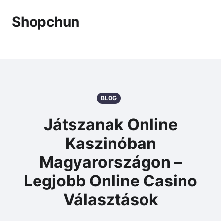
Shopchun
BLOG
Játszanak Online
Kaszinóban
Magyarországon –
Legjobb Online Casino
Választások