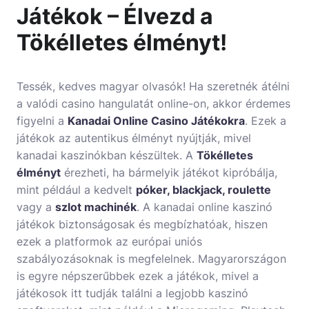
Játékok – Élvezd a
Tökélletes élményt!
Tessék, kedves magyar olvasók! Ha szeretnék átélni
a valódi casino hangulatát online-on, akkor érdemes
figyelni a
Kanadai Online Casino Játékokra
. Ezek a
játékok az autentikus élményt nyújtják, mivel
kanadai kaszinókban készültek. A
Tökélletes
élményt
érezheti, ha bármelyik játékot kipróbálja,
mint például a kedvelt
póker, blackjack, roulette
vagy a
szlot machinék
. A kanadai online kaszinó
játékok biztonságosak és megbízhatóak, hiszen
ezek a platformok az európai uniós
szabályozásoknak is megfelelnek. Magyarországon
is egyre népszerűbbek ezek a játékok, mivel a
játékosok itt tudják találni a legjobb kaszinó