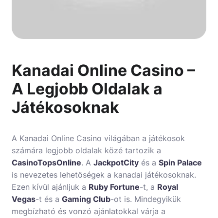
Kanadai Online Casino –
A Legjobb Oldalak a
Játékosoknak
A Kanadai Online Casino világában a játékosok
számára legjobb oldalak közé tartozik a
CasinoTopsOnline
. A
JackpotCity
és a
Spin Palace
is nevezetes lehetőségek a kanadai játékosoknak.
Ezen kívül ajánljuk a
Ruby Fortune
-t, a
Royal
Vegas
-t és a
Gaming Club
-ot is. Mindegyikük
megbízható és vonzó ajánlatokkal várja a