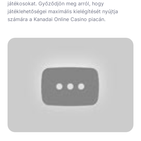
játékosokat. Győződjön meg arról, hogy
játéklehetőségei maximális kielégítését nyújtja
számára a Kanadai Online Casino piacán.