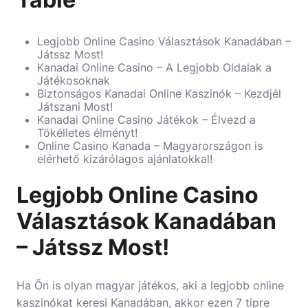
Legjobb Online Casino Választások Kanadában –
Játssz Most!
Kanadai Online Casino – A Legjobb Oldalak a
Játékosoknak
Biztonságos Kanadai Online Kaszinók – Kezdjél
Játszani Most!
Kanadai Online Casino Játékok – Élvezd a
Tökélletes élményt!
Online Casino Kanada – Magyarországon is
elérhető kizárólagos ajánlatokkal!
Legjobb Online Casino
Választások Kanadában
– Játssz Most!
Ha Ön is olyan magyar játékos, aki a legjobb online
kaszinókat keresi Kanadában, akkor ezen 7 tipre