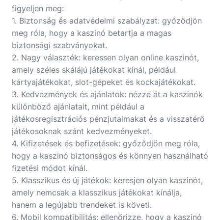
figyeljen meg:
1. Biztonság és adatvédelmi szabályzat: győződjön
meg róla, hogy a kaszinó betartja a magas
biztonsági szabványokat.
2. Nagy választék: keressen olyan online kaszinót,
amely széles skálájú játékokat kínál, például
kártyajátékokat, slot-gépeket és kockajátékokat.
3. Kedvezmények és ajánlatok: nézze át a kaszinók
különböző ajánlatait, mint például a
játékosregisztrációs pénzjutalmakat és a visszatérő
játékosoknak szánt kedvezményeket.
4. Kifizetések és befizetések: győződjön meg róla,
hogy a kaszinó biztonságos és könnyen használható
fizetési módot kínál.
5. Klasszikus és új játékok: keresjen olyan kaszinót,
amely nemcsak a klasszikus játékokat kínálja,
hanem a legújabb trendeket is követi.
6. Mobil kompatibilitás: ellenőrizze, hogy a kaszinó