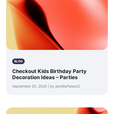
BLOG
Checkout Kids Birthday Party
Decoration Ideas – Parties
September 20, 2020 | by jenniferfaison2