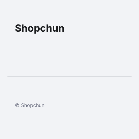
Shopchun
© Shopchun