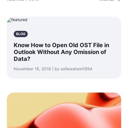
BLOG
Know How to Open Old OST File in
Outlook Without Any Omission of
Data?
November 16, 2018 | by sofiawatson1994