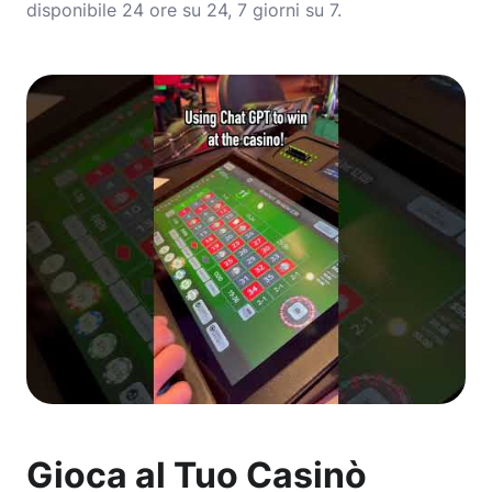
disponibile 24 ore su 24, 7 giorni su 7.
Gioca al Tuo Casinò