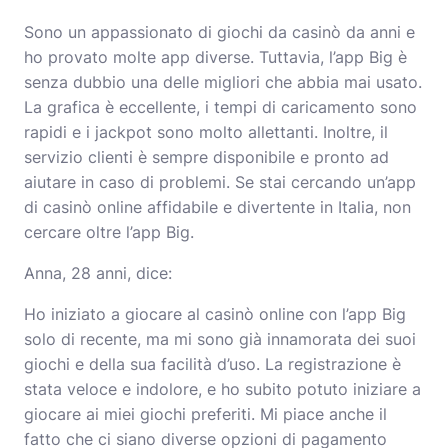
Sono un appassionato di giochi da casinò da anni e
ho provato molte app diverse. Tuttavia, l’app Big è
senza dubbio una delle migliori che abbia mai usato.
La grafica è eccellente, i tempi di caricamento sono
rapidi e i jackpot sono molto allettanti. Inoltre, il
servizio clienti è sempre disponibile e pronto ad
aiutare in caso di problemi. Se stai cercando un’app
di casinò online affidabile e divertente in Italia, non
cercare oltre l’app Big.
Anna, 28 anni, dice:
Ho iniziato a giocare al casinò online con l’app Big
solo di recente, ma mi sono già innamorata dei suoi
giochi e della sua facilità d’uso. La registrazione è
stata veloce e indolore, e ho subito potuto iniziare a
giocare ai miei giochi preferiti. Mi piace anche il
fatto che ci siano diverse opzioni di pagamento