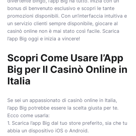
divertente bingo, l’app Big ha tutto. Inizia con un
bonus di benvenuto esclusivo e scopri le tante
promozioni disponibili. Con un’interfaccia intuitiva e
un servizio clienti sempre disponibile, giocare al
casinò online non è mai stato così facile. Scarica
l’app Big oggi e inizia a vincere!
Scopri Come Usare l’App
Big per Il Casinò Online in
Italia
Se sei un appassionato di casinò online in Italia,
l’app Big potrebbe essere la scelta giusta per te.
Ecco come usarla:
1. Scarica l’app Big dal tuo store preferito, sia che tu
abbia un dispositivo iOS o Android.