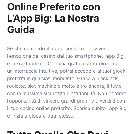
Online Preferito con
L’App Big: La Nostra
Guida
Se stai cercando il modo perfetto per vivere
l’emozione del casinò dal tuo smartphone, l’app Big
è la scelta ideale. Con una grafica straordinaria e
un’interfaccia intuitiva, potrai accedere ai tuoi giochi
preferiti in qualsiasi momento. Gioca a blackjack,
roulette, slot machine e molto altro ancora, il tutto
con la massima sicurezza e affidabilità. Non perdere
l’opportunità di vincere grandi premi e divertirti con
il tuo casinò online preferito. Scarica subito l’app Big
e inizia a giocare oggi stesso!